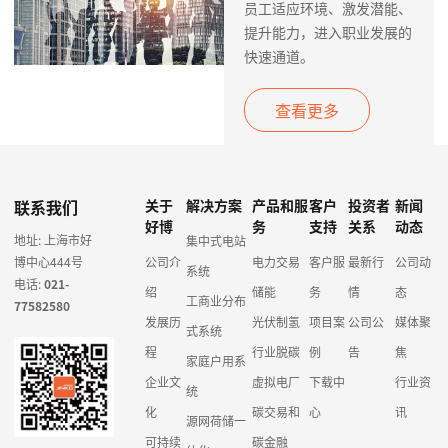
员工适应环境、激发潜能、
提升能力，进入职业发展的
快速通道。
查看更多
联系我们
关于
解决方案
产品和服
客户
投资者
新闻
好博
务
支持
关系
动态
地址: 上海市好
集中式电站
博中心444号
公司介
电力交易
客户服
最新行
公司动
系统
电话:
021-
绍
储能
务
情
态
工商业分布
77582580
发展历
光伏制氢
项目案
公司公
媒体聚
式系统
程
行业脱碳
例
告
焦
家庭户用系
企业文
虚拟电厂
下载中
行业资
统
化
碳交易和
心
讯
源网荷储一
可持续
碳金融