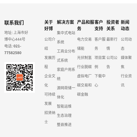
联系我们
关于
解决方案
产品和服
客户
投资者
新闻
好博
务
支持
关系
动态
地址: 上海市好
集中式电站
博中心444号
公司介
电力交易
客户服
最新行
公司动
系统
电话:
021-
绍
储能
务
情
态
工商业分布
77582580
发展历
光伏制氢
项目案
公司公
媒体聚
式系统
程
行业脱碳
例
告
焦
家庭户用系
企业文
虚拟电厂
下载中
行业资
统
化
碳交易和
心
讯
源网荷储一
可持续
碳金融
体化
发展
智能运维
招贤纳
生态治理
士
整县推进