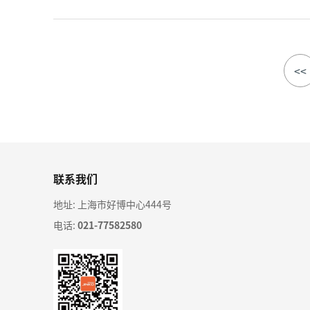
<<
联系我们
地址: 上海市好博中心444号
电话:
021-77582580