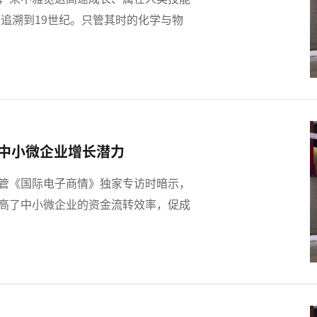
追溯到19世纪。只管其时的化学与物
锁中小微企业增长潜力
管《国际电子商情》独家专访时暗示，
高了中小微企业的资金流转效率，促成