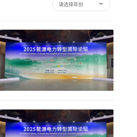
请选择年份